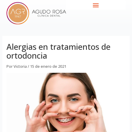
Ir
Navegación
al
de
contenido
entradas
Alergias en tratamientos de
ortodoncia
Por
Victoria
/
15 de enero de 2021