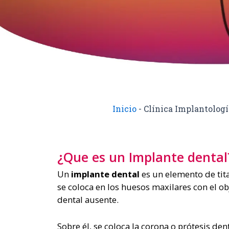
Inicio
-
Clínica Implantologí
¿Que es un Implante dental
Un
implante dental
es un elemento de tit
se coloca en los huesos maxilares con el obj
dental ausente.
Sobre él, se coloca la corona o prótesis den