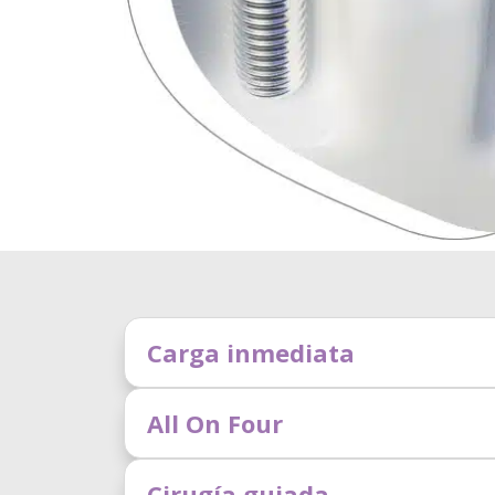
Carga inmediata
All On Four
Cirugía guiada