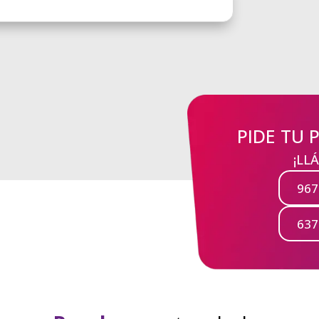
PIDE TU 
¡LL
967
637