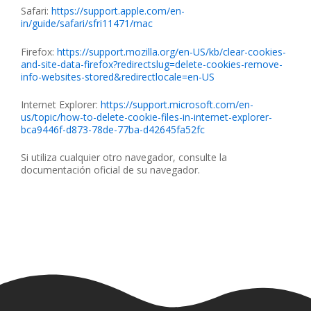
Safari:
https://support.apple.com/en-
in/guide/safari/sfri11471/mac
Firefox:
https://support.mozilla.org/en-US/kb/clear-cookies-
and-site-data-firefox?redirectslug=delete-cookies-remove-
info-websites-stored&redirectlocale=en-US
Internet Explorer:
https://support.microsoft.com/en-
us/topic/how-to-delete-cookie-files-in-internet-explorer-
bca9446f-d873-78de-77ba-d42645fa52fc
Si utiliza cualquier otro navegador, consulte la
documentación oficial de su navegador.
CLÍNICA DENTAL AGUDO ROSA