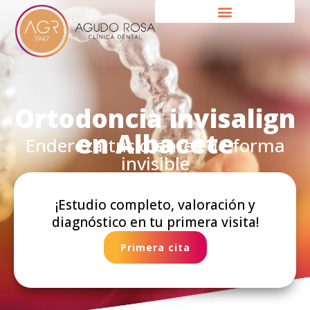
Ir
al
contenido
Ortodoncia invisalign
en Albacete
Endereza tus dientes de forma
invisible
¡Estudio completo, valoración y
diagnóstico en tu primera visita!
Primera cita