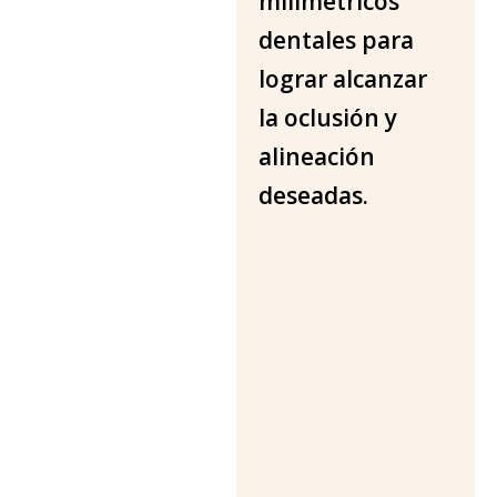
milimétricos
i
a
dentales para
|
lograr alcanzar
C
la oclusión y
l
í
alineación
n
deseadas.
i
c
a
D
e
n
t
a
l
A
g
u