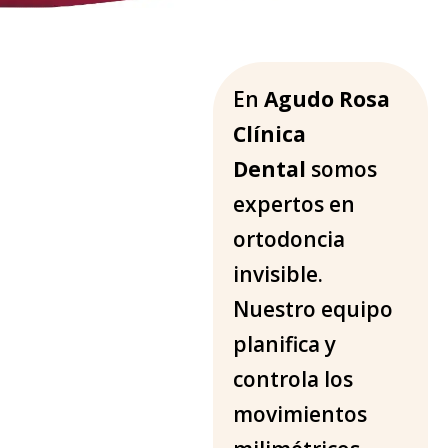
I
En
Agudo Rosa
n
Clínica
i
Dental
somos
c
i
expertos en
o
ortodoncia
-
O
invisible.
r
Nuestro equipo
t
o
planifica y
d
controla los
o
n
movimientos
c