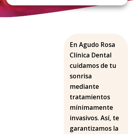
I
En Agudo Rosa
n
Clínica Dental
i
cuidamos de tu
c
i
sonrisa
o
mediante
-
T
tratamientos
r
mínimamente
a
t
invasivos. Así, te
a
garantizamos la
m