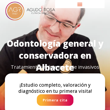
Ir
al
contenido
Odontología general y
conservadora en
Albacete
Tratamientos mínimamente invasivos
¡Estudio completo, valoración y
diagnóstico en tu primera visita!
Primera cita