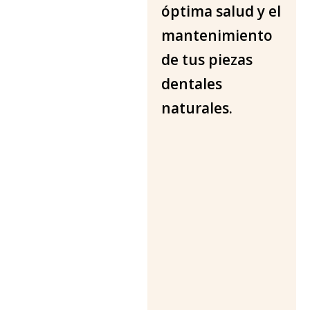
i
óptima salud y el
e
mantenimiento
n
t
de tus piezas
o
dentales
s
D
naturales.
e
n
t
a
l
e
s
-
O
d
o
n