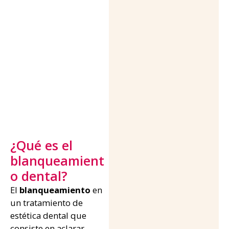
n
A
l
b
a
c
e
t
e
¿Qué es el
blanqueamient
o dental?
El
blanqueamiento
en
un tratamiento de
estética dental que
consiste en aclarar