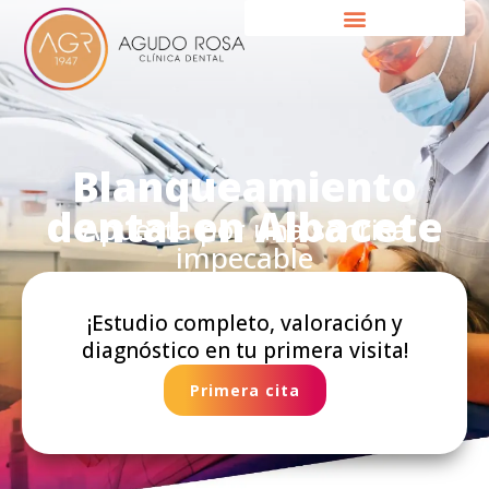
Ir
al
contenido
Blanqueamiento
dental en Albacete
Apuesta por una sonrisa
impecable
¡Estudio completo, valoración y
diagnóstico en tu primera visita!
Primera cita