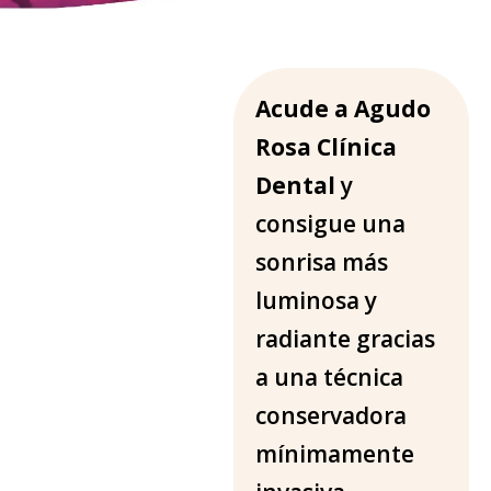
I
Acude a Agudo
n
Rosa Clínica
i
Dental
y
c
i
consigue una
o
sonrisa más
-
E
luminosa y
s
radiante gracias
t
é
a una técnica
t
conservadora
i
c
mínimamente
a