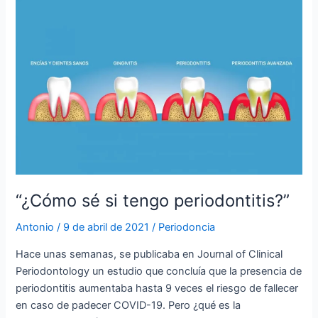
“¿Cómo
sé
si
tengo
periodontitis?”
“¿Cómo sé si tengo periodontitis?”
Antonio
/
9 de abril de 2021
/
Periodoncia
Hace unas semanas, se publicaba en Journal of Clinical
Periodontology un estudio que concluía que la presencia de
periodontitis aumentaba hasta 9 veces el riesgo de fallecer
en caso de padecer COVID-19. Pero ¿qué es la