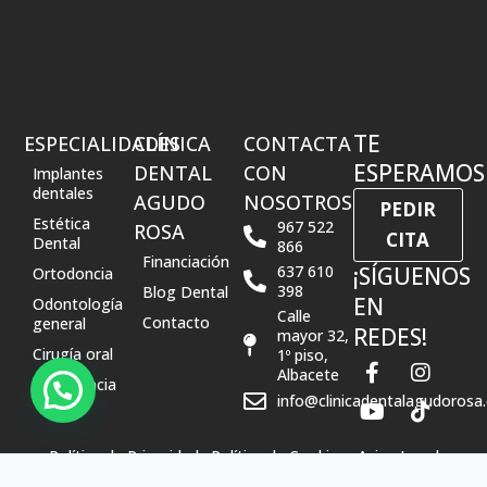
TE
ESPECIALIDADES
CLÍNICA
CONTACTA
ESPERAMOS
DENTAL
CON
Implantes
dentales
AGUDO
NOSOTROS
PEDIR
Estética
967 522
ROSA
CITA
Dental
866
Financiación
637 610
¡SÍGUENOS
Ortodoncia
398
Blog Dental
EN
Odontología
Calle
Contacto
general
REDES!
mayor 32,
Cirugía oral
1º piso,
F
Y
I
T
Albacete
a
o
n
i
Periodoncia
info@clinicadentalagudorosa
c
u
s
k
e
t
t
t
b
u
a
o
Política de Privacidad
· Política de Cookies
· Aviso Legal
o
b
g
k