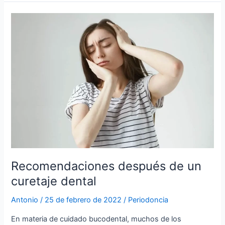
Recomendaciones
después
de
un
curetaje
dental
Recomendaciones después de un
curetaje dental
Antonio
/
25 de febrero de 2022
/
Periodoncia
En materia de cuidado bucodental, muchos de los