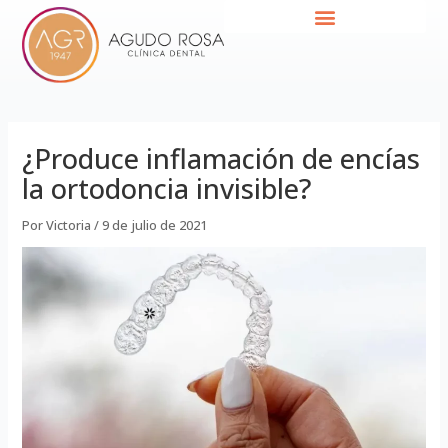
Ir
Navegación
al
de
contenido
entradas
¿Produce inflamación de encías
la ortodoncia invisible?
Por
Victoria
/
9 de julio de 2021