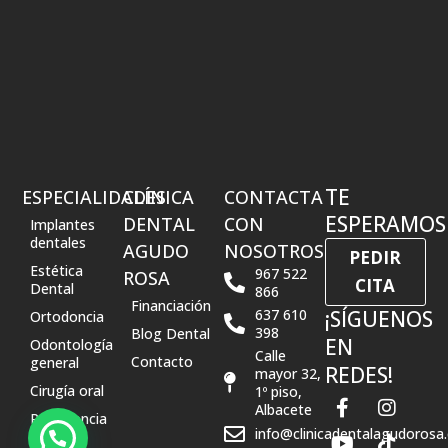
TE
ESPECIALIDADES
CLÍNICA
CONTACTA
ESPERAMOS
DENTAL
CON
Implantes
dentales
AGUDO
NOSOTROS
PEDIR
Estética
967 522
ROSA
CITA
Dental
866
Financiación
637 610
¡SÍGUENOS
Ortodoncia
398
Blog Dental
EN
Odontología
Calle
Contacto
general
REDES!
mayor 32,
Cirugía oral
1º piso,
F
Y
I
T
Albacete
a
o
n
i
Periodoncia
info@clinicadentalagudorosa
c
u
s
k