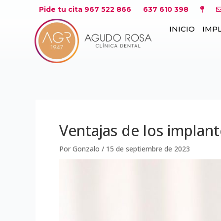
Ir
Navegación
Pide tu cita 967 522 866
637 610 398
al
de
INICIO
IMP
contenido
entradas
Ventajas de los implant
Por
Gonzalo
/
15 de septiembre de 2023