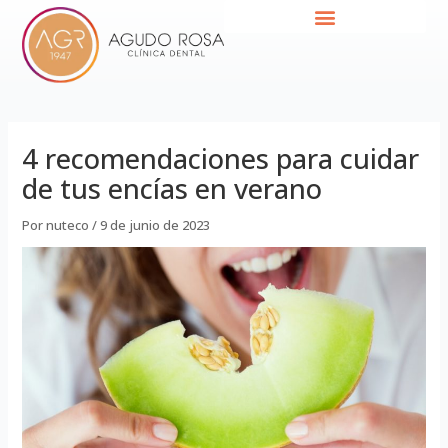
Ir
Navegación
al
de
contenido
entradas
4 recomendaciones para cuidar
de tus encías en verano
Por
nuteco
/
9 de junio de 2023