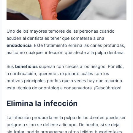
Un
o
de
los
may
ores
tem
ores
de las personas cu
ando
ac
uden
al
dent
ista
es
tener que someterse a una
end
odoncia
.
Este tratamiento elimina las
car
ies
prof
und
as
,
así como cualquier infección que afecte a la pulpa dentaria.
Sus
beneficios
super
an
con
cre
ces
a los r
ies
g
os
.
Por ello,
a continuación, queremos explicarte cuáles son los
motiv
os
principales por
los
que a veces hay que recurrir a
esta técnica de odontología conservadora. ¡Descúbrelos!
Elimina la infección
La
inf
e
cci
ón
producida en la pulpa de
los
d
ient
es
p
ued
e
ser
pel
ig
ros
a
si
no
se
detiene a tiempo. De hecho, si
se
de
ja
sin
tr
atar
,
podría propag
arse
a
ot
ros tejidos bucodentales,