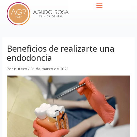
Ir
Navegación
al
de
contenido
entradas
Beneficios de realizarte una
endodoncia
Por
nuteco
/
31 de marzo de 2023