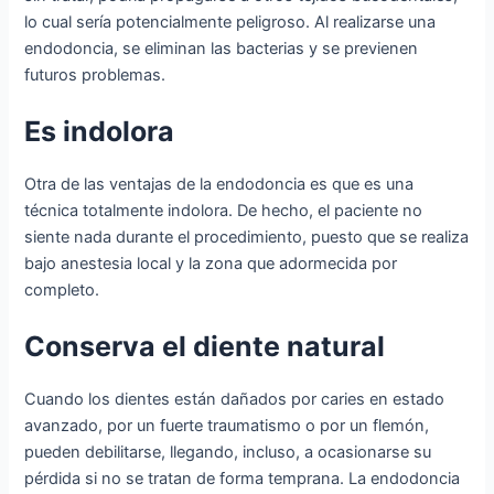
lo
cual sería pot
en
cial
ment
e
pel
ig
ro
so
.
Al
real
iz
arse
un
a
end
odon
cia
,
se
elim
ina
n las bacterias y
se
prev
ien
en
fut
uros problemas.
Es indolora
Otra de las ventajas de la endodoncia es que es una
técnica totalmente indolora. De hecho, el paciente no
siente nada durante el procedimiento, puesto que se realiza
bajo anestesia local y la zona que adormecida por
completo.
Conserva el diente natural
Cu
ando los dientes están dañados por caries en estado
avanzado, por un fuerte traumatismo o por un flemón,
pueden debilitarse, llegando, incluso, a ocasionarse su
pérdida si no se tratan de forma temprana. La endodoncia