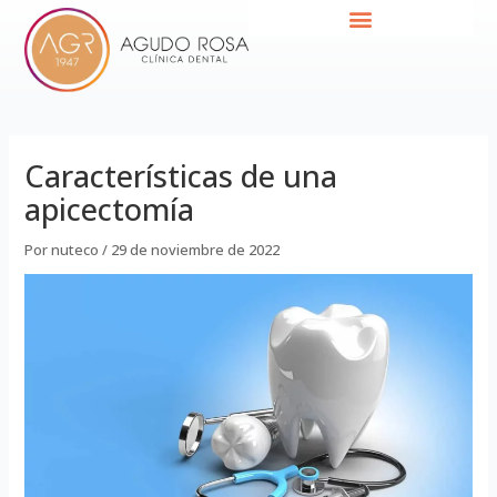
Ir
Navegación
al
de
contenido
entradas
Características de una
apicectomía
Por
nuteco
/
29 de noviembre de 2022