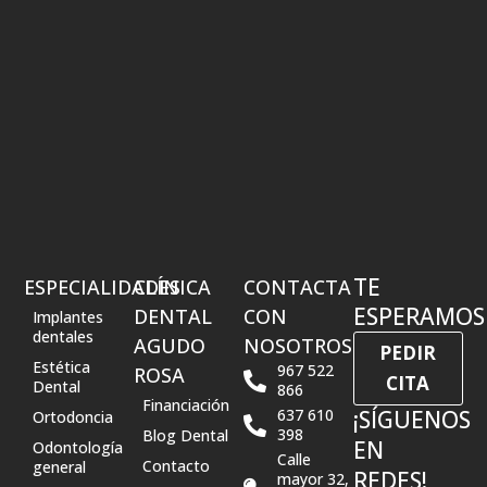
TE
ESPECIALIDADES
CLÍNICA
CONTACTA
ESPERAMOS
DENTAL
CON
Implantes
dentales
AGUDO
NOSOTROS
PEDIR
Estética
967 522
ROSA
CITA
Dental
866
Financiación
637 610
¡SÍGUENOS
Ortodoncia
398
Blog Dental
EN
Odontología
Calle
Contacto
general
REDES!
mayor 32,