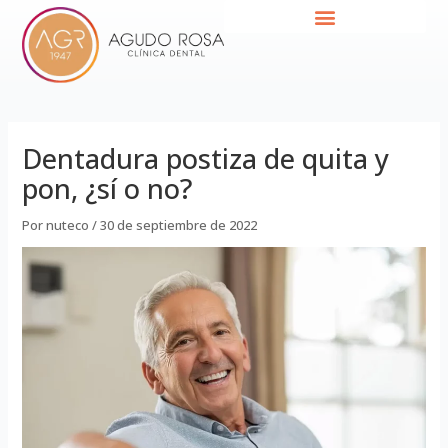
Ir
Navegación
al
de
contenido
entradas
Dentadura postiza de quita y
pon, ¿sí o no?
Por
nuteco
/
30 de septiembre de 2022