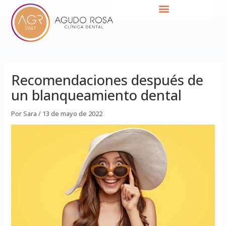
Ir
Navegación
al
de
contenido
entradas
Recomendaciones después de
un blanqueamiento dental
Por
Sara
/
13 de mayo de 2022