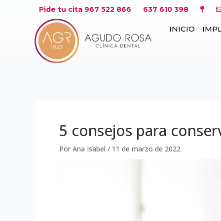
Ir
Navegación
Pide tu cita 967 522 866
637 610 398
al
de
INICIO
IMP
contenido
entradas
5 consejos para conserv
Por
Ana Isabel
/
11 de marzo de 2022