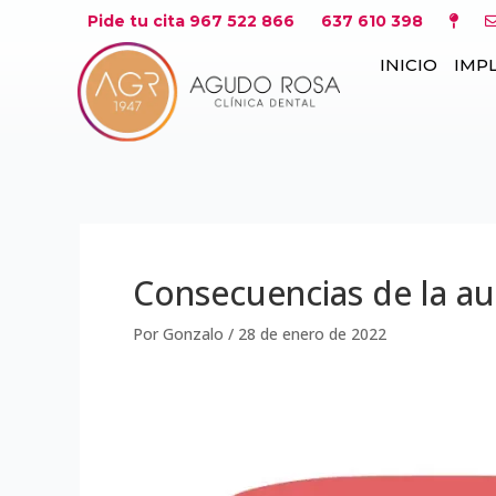
Ir
Navegación
Pide tu cita 967 522 866
637 610 398
al
de
INICIO
IMP
contenido
entradas
Consecuencias de la au
Por
Gonzalo
/
28 de enero de 2022