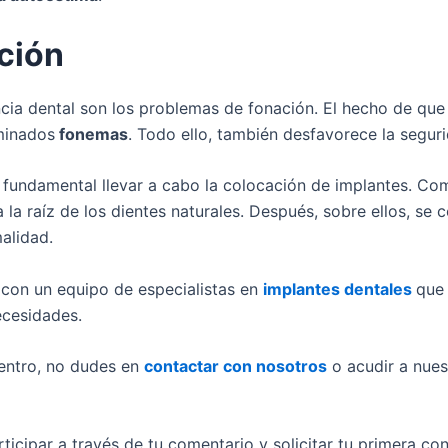
ción
encia dental son los problemas de fonación. El hecho de qu
minados
fonemas
. Todo ello, también desfavorece la segu
es fundamental llevar a cabo la colocación de implantes. C
 a la raíz de los dientes naturales. Después, sobre ellos, s
alidad.
on un equipo de especialistas en
implantes dentales
que 
ecesidades.
entro, no dudes en
contactar con nosotros
o acudir a nue
ticipar a través de tu comentario y solicitar tu primera con