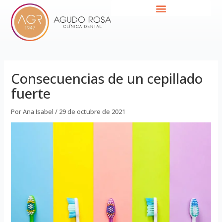
Ir
Navegación
al
de
contenido
entradas
Consecuencias de un cepillado
fuerte
Por
Ana Isabel
/
29 de octubre de 2021