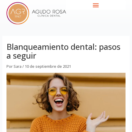
Ir
Navegación
al
de
contenido
entradas
Blanqueamiento dental: pasos
a seguir
Por
Sara
/
10 de septiembre de 2021