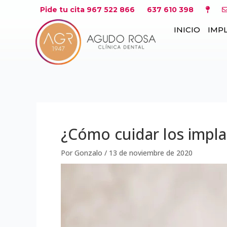
Ir
Navegación
Pide tu cita 967 522 866
637 610 398
al
de
INICIO
IMP
contenido
entradas
¿Cómo cuidar los impla
Por
Gonzalo
/
13 de noviembre de 2020