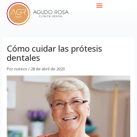
Ir
Navegación
al
de
contenido
entradas
Cómo cuidar las prótesis
dentales
Por
nuteco
/
28 de abril de 2023