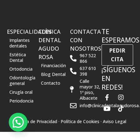
TE
ESPECIALIDADES
CLÍNICA
CONTACTA
ESPERAMOS
DENTAL
CON
Implantes
dentales
AGUDO
NOSOTROS
PEDIR
Estética
967 522
ROSA
CITA
Dental
866
Financiación
637 610
¡SÍGUENOS
Ortodoncia
398
Blog Dental
EN
Odontología
Calle
Contacto
general
REDES!
mayor 32,
Cirugía oral
1º piso,
F
Y
I
T
Albacete
a
o
n
i
Periodoncia
info@clinicadentalagudorosa
c
u
s
k
e
t
t
t
b
u
a
o
Política de Privacidad
· Política de Cookies
· Aviso Legal
o
b
g
k
o
e
r
k
a