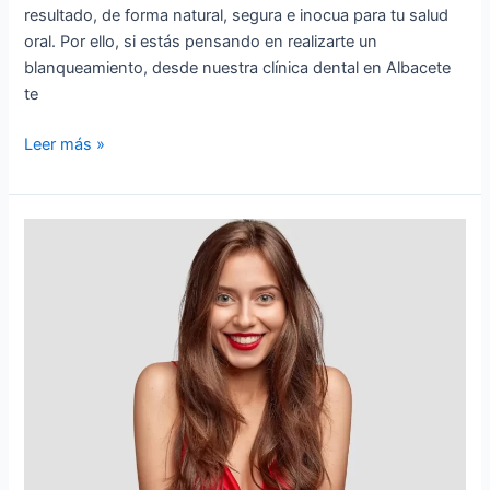
resultado, de forma natural, segura e inocua para tu salud
oral. Por ello, si estás pensando en realizarte un
blanqueamiento, desde nuestra clínica dental en Albacete
te
Leer más »
4
problemas
estéticos
que
se
pueden
solucionar
con
carillas
dentales