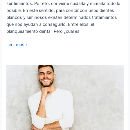
sentimientos. Por ello, conviene cuidarla y mimarla todo lo
posible. En este sentido, para contar con unos dientes
blancos y luminosos existen determinados tratamientos
que nos ayudan a conseguirlo. Entre ellos, el
blanqueamiento dental. Pero ¿cuál es
Leer más »
Carillas
de
composite
inyectadas:
¡conoce
todos
sus
beneficios!