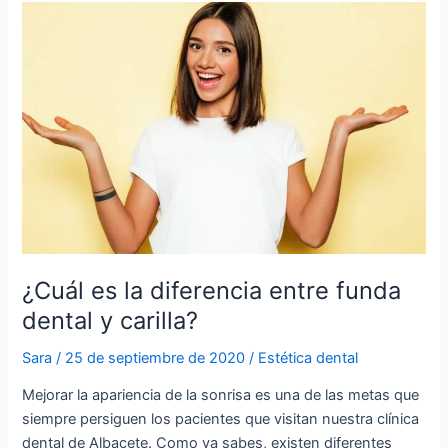
¿Cuál
es
la
diferencia
entre
funda
dental
y
carilla?
¿Cuál es la diferencia entre funda
dental y carilla?
Sara
/
25 de septiembre de 2020
/
Estética dental
Mejorar la apariencia de la sonrisa es una de las metas que
siempre persiguen los pacientes que visitan nuestra clínica
dental de Albacete. Como ya sabes, existen diferentes